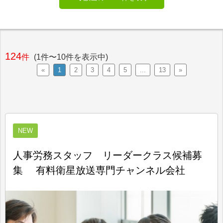
124
件
(1件〜10件を表示中)
«
1
2
3
4
5
...
13
»
NEW
人事労務スタッフ リーダークラス候補募
集 有料衛星放送専門チャンネル会社