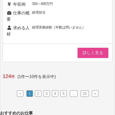
350～600万円
年収例
経理担当
仕事の概
要
経理実務経験（年数は問いません）
求める人
材
詳しく見る
124
件
(1件〜10件を表示中)
«
1
2
3
4
5
...
13
»
おすすめのお仕事