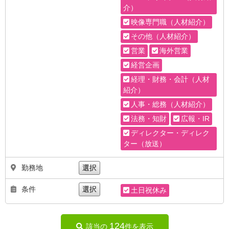
介）
映像専門職（人材紹介）
その他（人材紹介）
営業
海外営業
経営企画
経理・財務・会計（人材
紹介）
人事・総務（人材紹介）
法務・知財
広報・IR
ディレクター・ディレク
ター（放送）
勤務地
選択
条件
選択
土日祝休み
124
該当の
件を表示