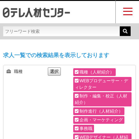
求人一覧での検索結果を表示しております
職種
選択
職種（人材紹介）
WEBプロデューサー・デ
ィレクター
制作・編集・校正（人材
紹介）
制作進行（人材紹介）
企画・マーケティング
事務職
WEBデザイナー（人材紹