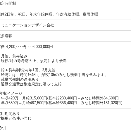
固定時間制
週休2日制、祝日、年末年始休暇、年次有給休暇、慶弔休暇
コミュニケーションデザイン会社
表参道駅
俸 4,200,000円 ～ 6,000,000円
※月給、賞与込み
※経験/能力等考慮の上、規定により優遇
月給＋賞与制/賞与年1回、3月支給
・給与には、時間外45h、深夜10hのみなし残業手当を含みます。
・裁量労働制の適用あり
・通勤交通費は別途規定に沿って支給
■年収イメージ
年収420万→月給315,000円/基本給230,400円＋みなし時間外84,600円
年収650万→月給487,500円/基本給356,480円＋みなし時間外131,020円）
試用期間あり
本採用と条件が同じ
6か月