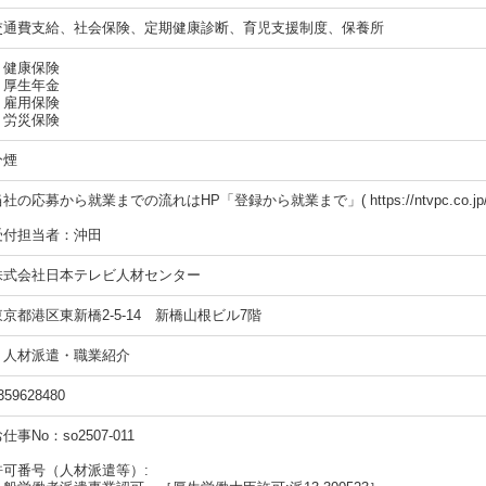
交通費支給、社会保険、定期健康診断、育児支援制度、保養所
・健康保険
・厚生年金
・雇用保険
・労災保険
分煙
社の応募から就業までの流れはHP「登録から就業まで」( https://ntvpc.co.jp/
受付担当者：沖田
株式会社日本テレビ人材センター
東京都港区東新橋2-5-14 新橋山根ビル7階
・人材派遣・職業紹介
359628480
仕事No：so2507-011
許可番号（人材派遣等）: