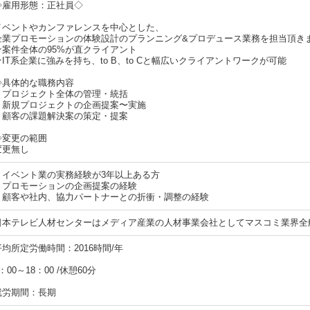
◇雇用形態：正社員◇
イベントやカンファレンスを中心とした、
企業プロモーションの体験設計のプランニング&プロデュース業務を担当頂き
★案件全体の95%が直クライアント
★IT系企業に強みを持ち、to B、to Cと幅広いクライアントワークが可能
◇具体的な職務内容
・プロジェクト全体の管理・統括
・新規プロジェクトの企画提案〜実施
・顧客の課題解決案の策定・提案
◇変更の範囲
変更無し
・イベント業の実務経験が3年以上ある方
・プロモーションの企画提案の経験
・顧客や社内、協力パートナーとの折衝・調整の経験
日本テレビ人材センターはメディア産業の人材事業会社としてマスコミ業界全
平均所定労働時間：2016時間/年
：00～18：00 /休憩60分
就労期間：長期