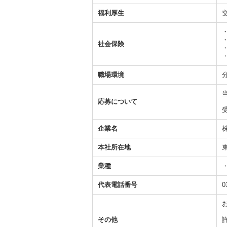
福利厚生
社会保険
職場環境
当
応募について
企業名
本社所在地
業種
代表電話番号
0
お
その他