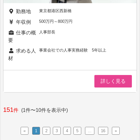
東京都港区西新橋
勤務地
500万円～800万円
年収例
人事部長
仕事の概
要
事業会社での人事実務経験 5年以上
求める人
材
詳しく見る
151
件
(1件〜10件を表示中)
«
1
2
3
4
5
...
16
»