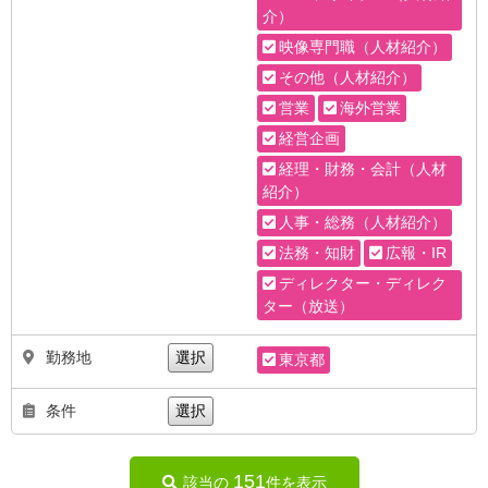
介）
映像専門職（人材紹介）
その他（人材紹介）
営業
海外営業
経営企画
経理・財務・会計（人材
紹介）
人事・総務（人材紹介）
法務・知財
広報・IR
ディレクター・ディレク
ター（放送）
勤務地
選択
東京都
条件
選択
151
該当の
件を表示