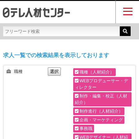
求人一覧での検索結果を表示しております
職種
選択
職種（人材紹介）
WEBプロデューサー・デ
ィレクター
制作・編集・校正（人材
紹介）
制作進行（人材紹介）
企画・マーケティング
事務職
WEBデザイナー（人材紹