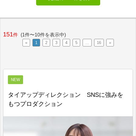
151
件
(1件〜10件を表示中)
«
1
2
3
4
5
...
16
»
NEW
タイアップディレクション SNSに強みを
もつプロダクション