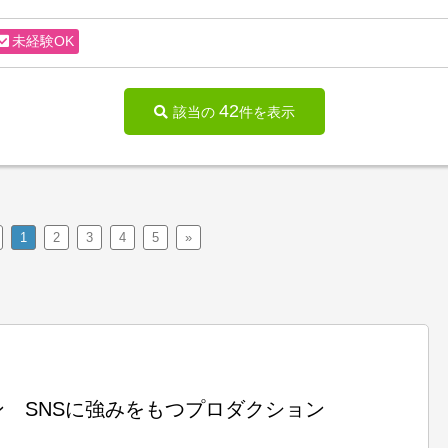
未経験OK
42
該当の
件を表示
1
2
3
4
5
»
 SNSに強みをもつプロダクション