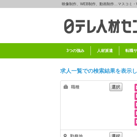
映像制作、WEB制作、動画制作…マスコミ・
3つの強み
人材派遣
転職
求人一覧での検索結果を表示
職種
選択
勤務地
選択