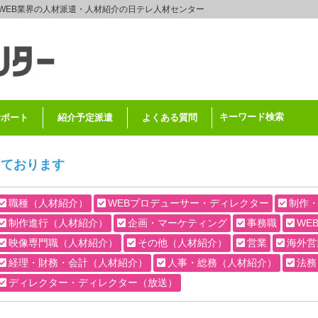
WEB業界の人材派遣・人材紹介の日テレ人材センター
キーワード検索
サポート
紹介予定派遣
よくある質問
しております
職種（人材紹介）
WEBプロデューサー・ディレクター
制作
制作進行（人材紹介）
企画・マーケティング
事務職
WE
映像専門職（人材紹介）
その他（人材紹介）
営業
海外営
経理・財務・会計（人材紹介）
人事・総務（人材紹介）
法務
ディレクター・ディレクター（放送）