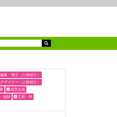
・編集・校正（人材紹介）
Bデザイナー（人材紹介）
業
経営企画
・知財
広報・IR