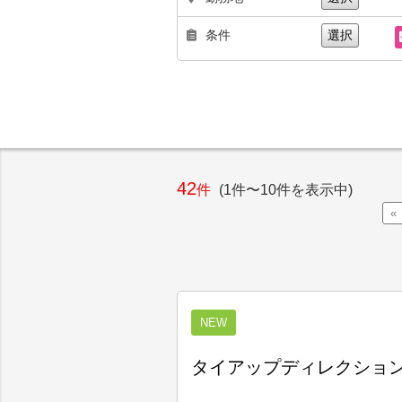
条件
選択
42
件
(1件〜10件を表示中)
«
NEW
タイアップディレクション