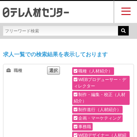
求人一覧での検索結果を表示しております
職種
選択
職種（人材紹介）
WEBプロデューサー・デ
ィレクター
制作・編集・校正（人材
紹介）
制作進行（人材紹介）
企画・マーケティング
事務職
WEBデザイナー（人材紹