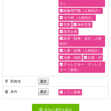
介）
映像専門職（人材紹介）
その他（人材紹介）
営業
海外営業
経営企画
経理・財務・会計（人材
紹介）
人事・総務（人材紹介）
法務・知財
広報・IR
ディレクター・ディレク
ター（放送）
勤務地
選択
条件
選択
シフト勤務
8
該当の
件を表示