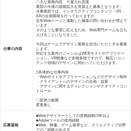
◇主な業務内容 ※雇入れ直後
業部の今後の規模拡大を見据えた募集となります。
当事業部では、インタラクティブコンテンツ・VR・
ARの企画開発を行っておりますが、
近年Webページと連動した施策の問い合わせが増えて
います。
そのような要望に応えるため、Web専門チームを立ち
上げることになりました。
今回はチームでデザイン業務を担当いただく方を募集
仕事の内容
します。
対応する案件のジャンルはWEBサイトやアプリケー
ション、VR映像など多種多様ですので、幅広いコン
テンツ領域のデザインに関わっていただけます。
□具体的な仕事内容
・Webサイトやアプリケーションなどのデザイン制作
・クライアントへのデザインの企画・提案
・デザインに関するディレクションやクオリティコン
トロール
◇変更の範囲
変更無し
■Webデザイナーとしての実務経験/3年以上
■Adobeツールの使用経験
応募資格
■Web、映像、ゲーム業界など、クリエイティブ分野
でのご経験がある方