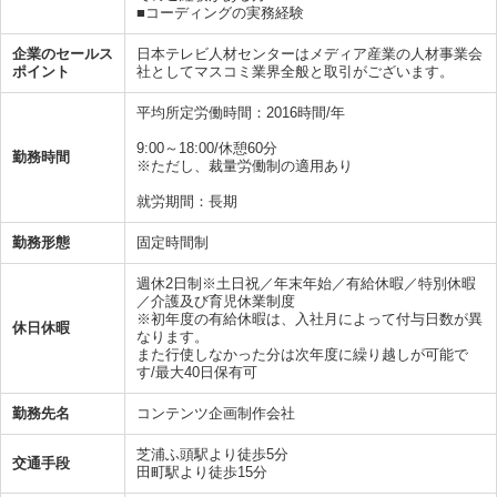
■コーディングの実務経験
企業のセールス
日本テレビ人材センターはメディア産業の人材事業会
ポイント
社としてマスコミ業界全般と取引がございます。
平均所定労働時間：2016時間/年
9:00～18:00/休憩60分
勤務時間
※ただし、裁量労働制の適用あり
就労期間：長期
勤務形態
固定時間制
週休2日制※土日祝／年末年始／有給休暇／特別休暇
／介護及び育児休業制度
※初年度の有給休暇は、入社月によって付与日数が異
休日休暇
なります。
また行使しなかった分は次年度に繰り越しが可能で
す/最大40日保有可
勤務先名
コンテンツ企画制作会社
芝浦ふ頭駅より徒歩5分
交通手段
田町駅より徒歩15分