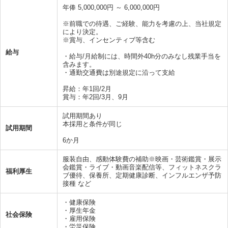
年俸 5,000,000円 ～ 6,000,000円
※前職での待遇、ご経験、能力を考慮の上、当社規定
により決定。
※賞与、インセンティブ等含む
給与
・給与/月給制には、時間外40h分のみなし残業手当を
含みます。
・通勤交通費は別途規定に沿って支給
昇給：年1回/2月
賞与：年2回/3月、9月
試用期間あり
本採用と条件が同じ
試用期間
6か月
服装自由、感動体験費の補助※映画・芸術鑑賞・展示
会鑑賞・ライブ・動画音楽配信等、フィットネスクラ
福利厚生
ブ優待、保養所、定期健康診断、インフルエンザ予防
接種 など
・健康保険
・厚生年金
社会保険
・雇用保険
・労災保険