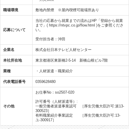
職場環境
敷地内禁煙 ※屋内喫煙可能場所あり
当社の応募から就業までの流れはHP「登録から就業
まで」( https://ntvpc.co.jp/flow.html )をご参照くださ
応募について
い。
受付担当者：沖田
企業名
株式会社日本テレビ人材センター
本社所在地
東京都港区東新橋2-5-14 新橋山根ビル7階
業種
・人材派遣・職業紹介
代表電話番号
0359628480
お仕事No：so2507-020
許可番号（人材派遣等）:
その他
一般労働者派遣事業認可 ［厚生労働大臣許可:派13-
300523］
有料職業紹介事業認定 ［厚生労働大臣許可:13-
ユ-300917］