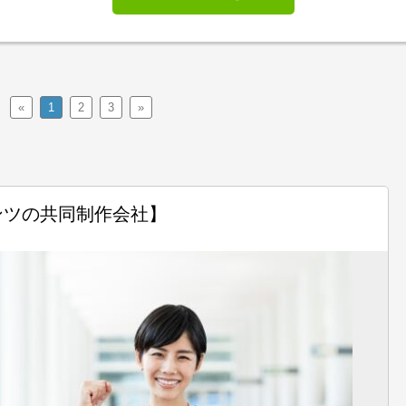
«
1
2
3
»
ンツの共同制作会社】