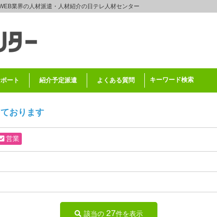
WEB業界の人材派遣・人材紹介の日テレ人材センター
キーワード検索
サポート
紹介予定派遣
よくある質問
しております
営業
27
該当の
件を表示