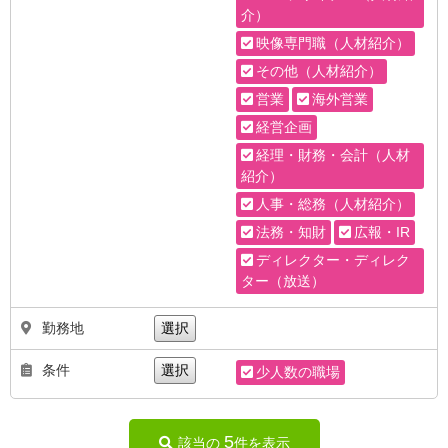
介）
映像専門職（人材紹介）
その他（人材紹介）
営業
海外営業
経営企画
経理・財務・会計（人材
紹介）
人事・総務（人材紹介）
法務・知財
広報・IR
ディレクター・ディレク
ター（放送）
勤務地
選択
条件
選択
少人数の職場
5
該当の
件を表示