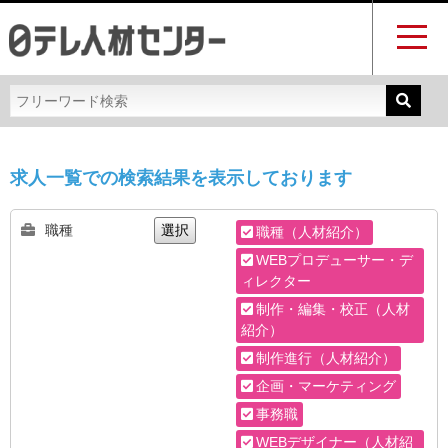
求人一覧での検索結果を表示しております
職種
選択
職種（人材紹介）
WEBプロデューサー・デ
ィレクター
制作・編集・校正（人材
紹介）
制作進行（人材紹介）
企画・マーケティング
事務職
WEBデザイナー（人材紹