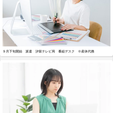
９月下旬開始 派遣 汐留テレビ局 番組デスク ※産休代務