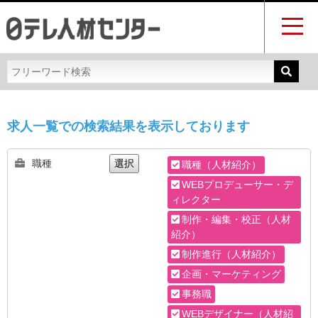
求人一覧での検索結果を表示しております
職種
選択
職種（人材紹介）
WEBプロデューサー・デ
ィレクター
制作・編集・校正（人材
紹介）
制作進行（人材紹介）
企画・マーケティング
事務職
WEBデザイナー（人材紹