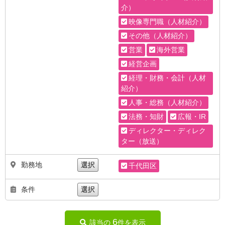
介）
映像専門職（人材紹介）
その他（人材紹介）
営業
海外営業
経営企画
経理・財務・会計（人材
紹介）
人事・総務（人材紹介）
法務・知財
広報・IR
ディレクター・ディレク
ター（放送）
勤務地
選択
千代田区
条件
選択
6
該当の
件を表示