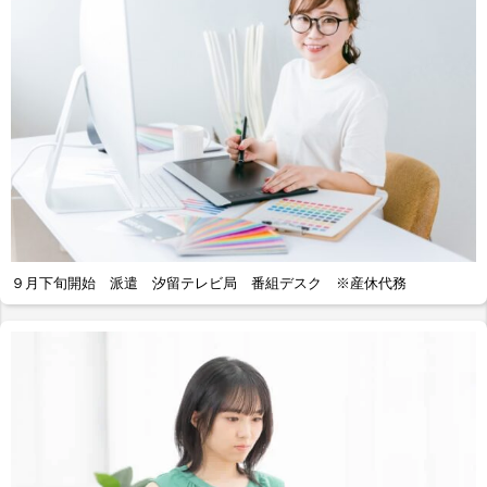
９月下旬開始 派遣 汐留テレビ局 番組デスク ※産休代務