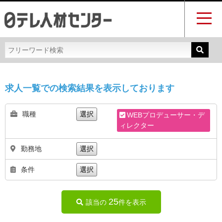
求人一覧での検索結果を表示しております
職種
選択
WEBプロデューサー・デ
ィレクター
勤務地
選択
条件
選択
25
該当の
件を表示