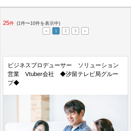
25
件
(1件〜10件を表示中)
«
1
2
3
»
ビジネスプロデューサー ソリューション
営業 Vtuber会社 ◆汐留テレビ局グルー
プ◆