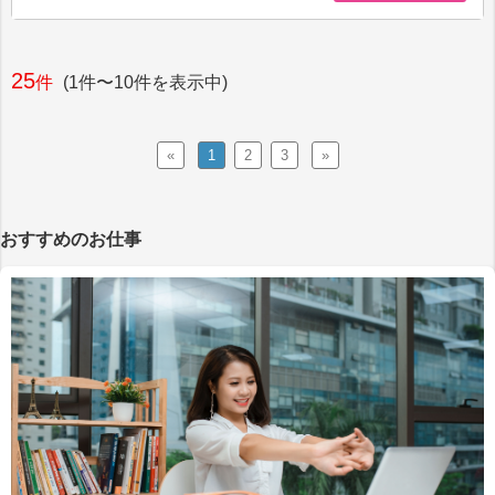
25
件
(1件〜10件を表示中)
«
1
2
3
»
おすすめのお仕事