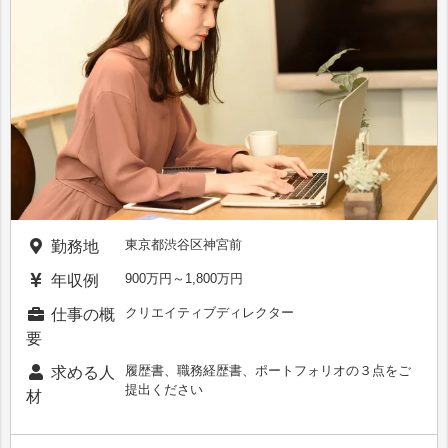
東京都渋谷区神宮前
勤務地
900万円～1,800万円
年収例
クリエイティブディレクター
仕事の概
要
履歴書、職務経歴書、ポートフォリオの３点をご
求める人
提出ください
材