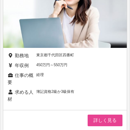
東京都千代田区四番町
勤務地
450万円～550万円
年収例
経理
仕事の概
要
簿記資格2級か3級保有
求める人
材
詳しく見る