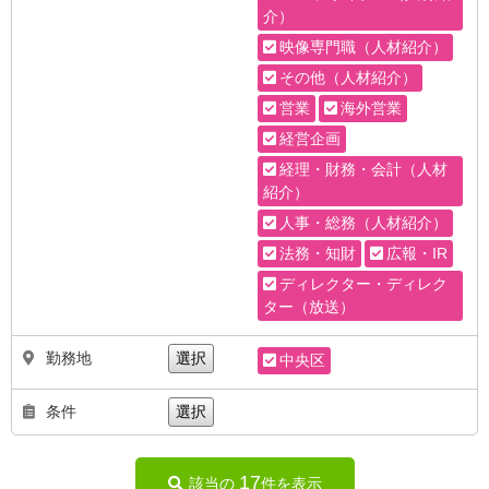
介）
映像専門職（人材紹介）
その他（人材紹介）
営業
海外営業
経営企画
経理・財務・会計（人材
紹介）
人事・総務（人材紹介）
法務・知財
広報・IR
ディレクター・ディレク
ター（放送）
勤務地
選択
中央区
条件
選択
17
該当の
件を表示