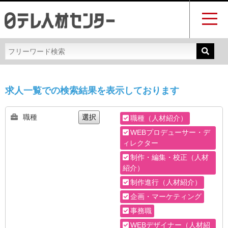
求人一覧での検索結果を表示しております
職種
選択
職種（人材紹介）
WEBプロデューサー・デ
ィレクター
制作・編集・校正（人材
紹介）
制作進行（人材紹介）
企画・マーケティング
事務職
WEBデザイナー（人材紹