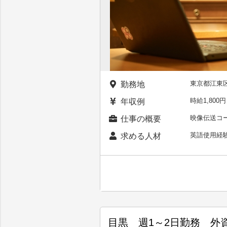
東京都江東
勤務地
時給1,80
年収例
映像伝送コ
仕事の概要
英語使用経
求める人材
目黒 週1～2日勤務 外