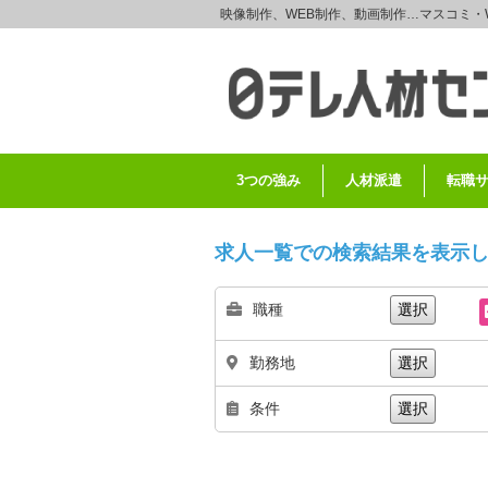
映像制作、WEB制作、動画制作…マスコミ・
3つの強み
人材派遣
転職
求人一覧での検索結果を表示
職種
選択
勤務地
選択
条件
選択