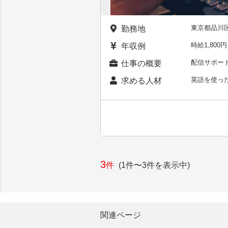
東京都品川
勤務地
時給1,80
年収例
配信サポー
仕事の概要
英語を使った
求める人材
3
件
(1件〜3件を表示中)
関連ページ