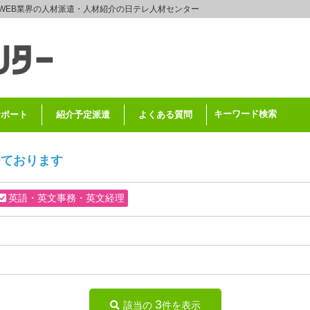
WEB業界の人材派遣・人材紹介の日テレ人材センター
キーワード検索
サポート
紹介予定派遣
よくある質問
しております
英語・英文事務・英文経理
3
該当の
件を表示