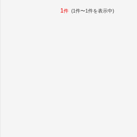
1
件
(1件〜1件を表示中)