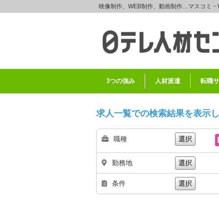
映像制作、WEB制作、動画制作…マスコミ・
3つの強み
人材派遣
転職
求人一覧での検索結果を表示
職種
選択
勤務地
選択
条件
選択