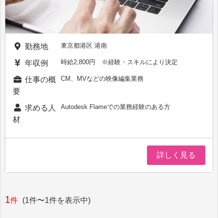
東京都港区 港南
勤務地
時給2,800円 ※経験・スキルにより決定
年収例
CM、MVなどの映像編集業務
仕事の概
要
Autodesk Flameでの業務経験のある方
求める人
材
詳しく見る
1
件
(1件〜1件を表示中)