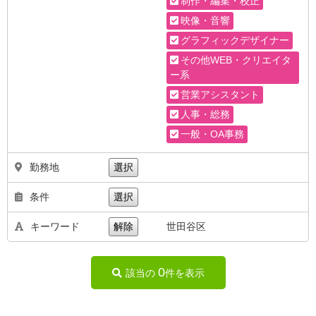
制作・編集・校正
映像・音響
グラフィックデザイナー
その他WEB・クリエイタ
ー系
営業アシスタント
人事・総務
一般・OA事務
勤務地
選択
条件
選択
キーワード
解除
世田谷区
0
該当の
件を表示