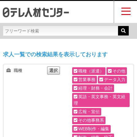
求人一覧での検索結果を表示しております
職種
選択
職種（派遣）
その他
営業事務
データ入力
経理・財務・会計
英語・英文事務・英文経
理
広報・宣伝
その他事務系
WEB制作・編集