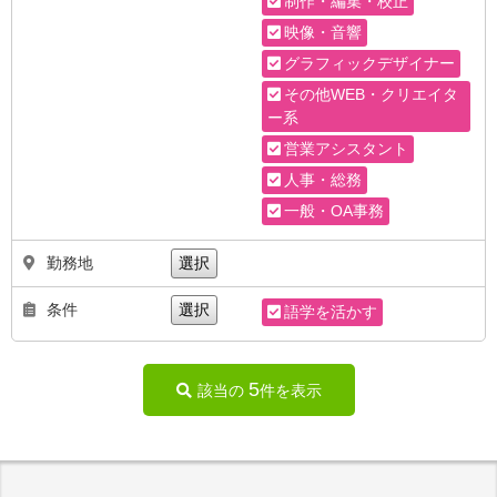
制作・編集・校正
映像・音響
グラフィックデザイナー
その他WEB・クリエイタ
ー系
営業アシスタント
人事・総務
一般・OA事務
勤務地
選択
条件
選択
語学を活かす
5
該当の
件を表示