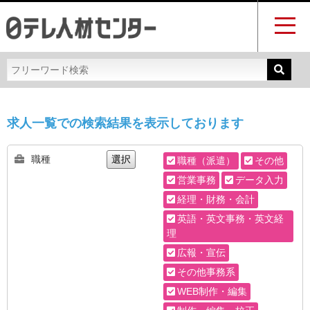
求人一覧での検索結果を表示しております
職種
選択
職種（派遣）
その他
営業事務
データ入力
経理・財務・会計
英語・英文事務・英文経
理
広報・宣伝
その他事務系
WEB制作・編集