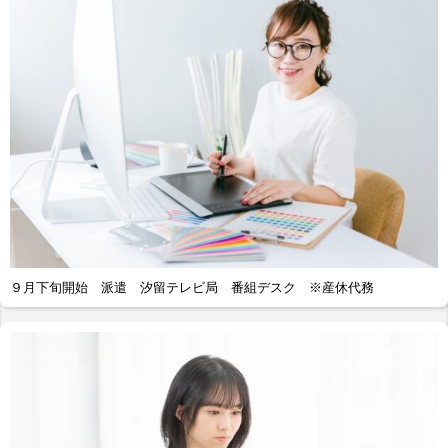
９月下旬開始 派遣 汐留テレビ局 番組デスク ※産休代務