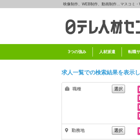
映像制作、WEB制作、動画制作…マスコミ・
3つの強み
人材派遣
転職
求人一覧での検索結果を表示
職種
選択
勤務地
選択