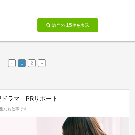
15
該当の
件を表示
«
1
2
»
ドラマ PRサポート
重なお仕事です！