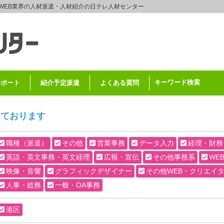
WEB業界の人材派遣・人材紹介の日テレ人材センター
キーワード検索
サポート
紹介予定派遣
よくある質問
しております
職種（派遣）
その他
営業事務
データ入力
経理・財務
英語・英文事務・英文経理
広報・宣伝
その他事務系
WE
映像・音響
グラフィックデザイナー
その他WEB・クリエイ
人事・総務
一般・OA事務
港区