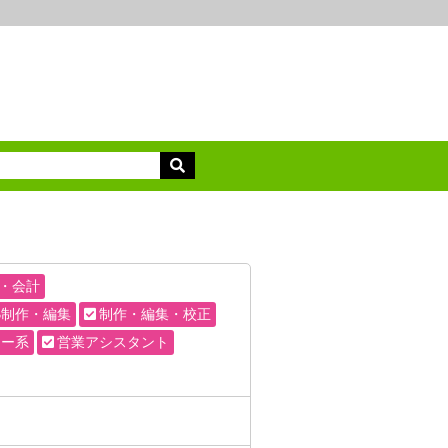
・会計
B制作・編集
制作・編集・校正
ター系
営業アシスタント