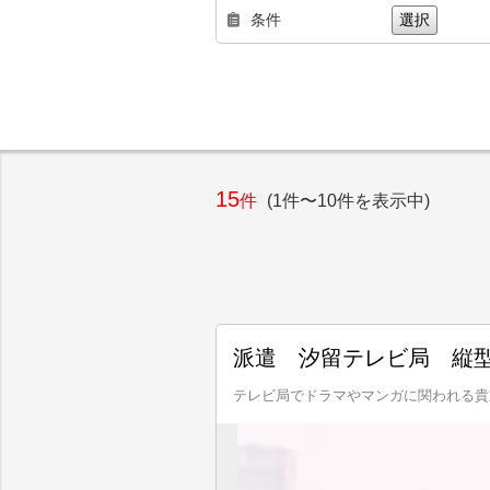
条件
選択
15
件
(1件〜10件を表示中)
派遣 汐留テレビ局 縦型
テレビ局でドラマやマンガに関われる貴