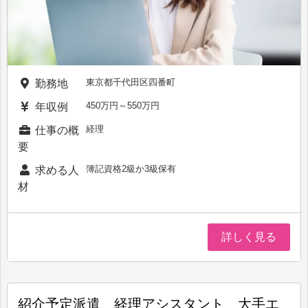
東京都千代田区四番町
勤務地
450万円～550万円
年収例
経理
仕事の概
要
簿記資格2級か3級保有
求める人
材
詳しく見る
紹介予定派遣 経理アシスタント 大手エ