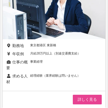
東京都港区 東新橋
勤務地
月給28万円以上（別途交通費支給）
年収例
事業経理
仕事の概
要
経理経験（業界経験は問いません）
求める人
材
詳しく見る