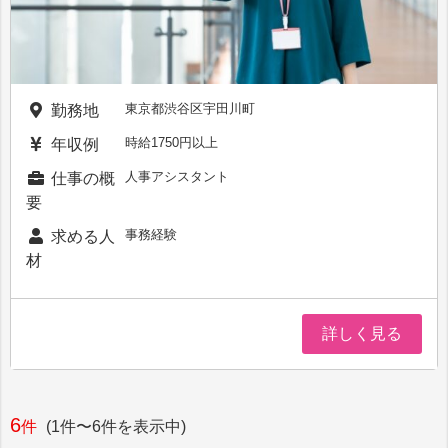
東京都渋谷区宇田川町
勤務地
時給1750円以上
年収例
人事アシスタント
仕事の概
要
事務経験
求める人
材
詳しく見る
6
件
(1件〜6件を表示中)