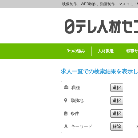
映像制作、WEB制作、動画制作…マスコミ・
3つの強み
人材派遣
転職
求人一覧での検索結果を表示
職種
選択
勤務地
選択
条件
選択
キーワード
解除