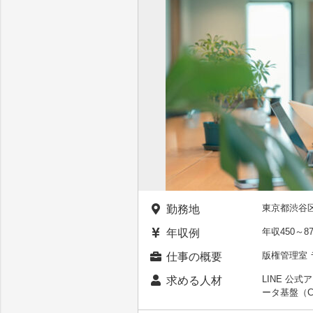
東京都渋谷区
勤務地
年収450～8
年収例
版権管理室
仕事の概要
LINE 公
求める人材
ータ基盤（