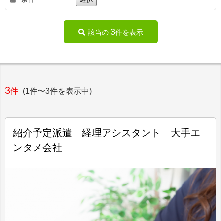
3
該当の
件を表示
3
件
(1件〜3件を表示中)
紹介予定派遣 経理アシスタント 大手エ
ンタメ会社