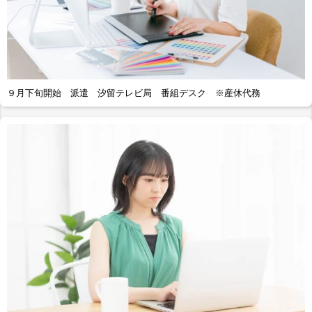
９月下旬開始 派遣 汐留テレビ局 番組デスク ※産休代務