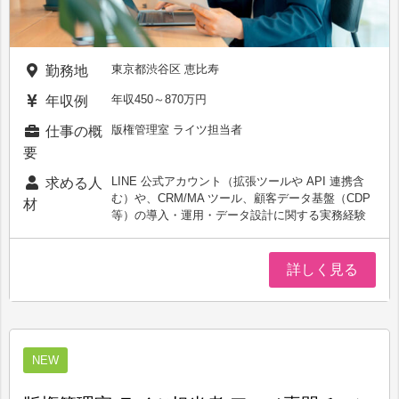
東京都渋谷区 恵比寿
勤務地
年収450～870万円
年収例
版権管理室 ライツ担当者
仕事の概
要
LINE 公式アカウント（拡張ツールや API 連携含
求める人
む）や、CRM/MA ツール、顧客データ基盤（CDP
材
等）の導入・運用・データ設計に関する実務経験
詳しく見る
NEW