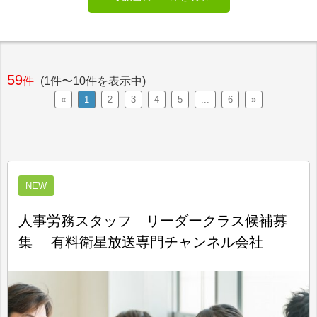
59
件
(1件〜10件を表示中)
«
1
2
3
4
5
...
6
»
NEW
人事労務スタッフ リーダークラス候補募
集 有料衛星放送専門チャンネル会社