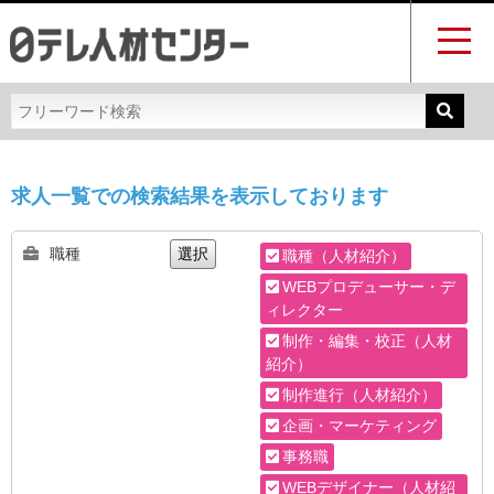
求人一覧での検索結果を表示しております
職種
選択
職種（人材紹介）
WEBプロデューサー・デ
ィレクター
制作・編集・校正（人材
紹介）
制作進行（人材紹介）
企画・マーケティング
事務職
WEBデザイナー（人材紹