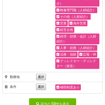
介）
映像専門職（人材紹介）
その他（人材紹介）
営業
海外営業
経営企画
経理・財務・会計（人材
紹介）
人事・総務（人材紹介）
法務・知財
広報・IR
ディレクター・ディレク
ター（放送）
勤務地
選択
条件
選択
補助制度あり
59
該当の
件を表示