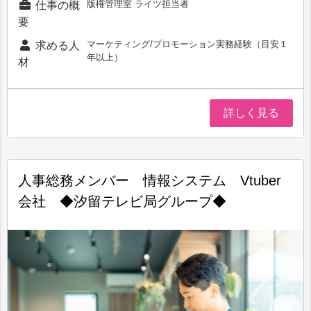
版権管理室 ライツ担当者
仕事の概
要
マーケティング/プロモーション実務経験（目安１
求める人
年以上）
材
詳しく見る
人事総務メンバー 情報システム Vtuber
会社 ◆汐留テレビ局グループ◆