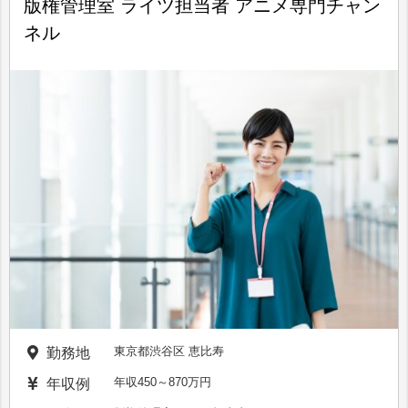
版権管理室 ライツ担当者 アニメ専門チャン
ネル
東京都渋谷区 恵比寿
勤務地
年収450～870万円
年収例