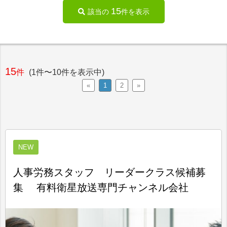
15
該当の
件を表示
15
件
(1件〜10件を表示中)
«
1
2
»
NEW
人事労務スタッフ リーダークラス候補募
集 有料衛星放送専門チャンネル会社