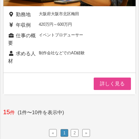
大阪府大阪市北区梅田
勤務地
420万円～600万円
年収例
イベントプロデューサー
仕事の概
要
制作会社などでのAD経験
求める人
材
詳しく見る
15
件
(1件〜10件を表示中)
«
1
2
»