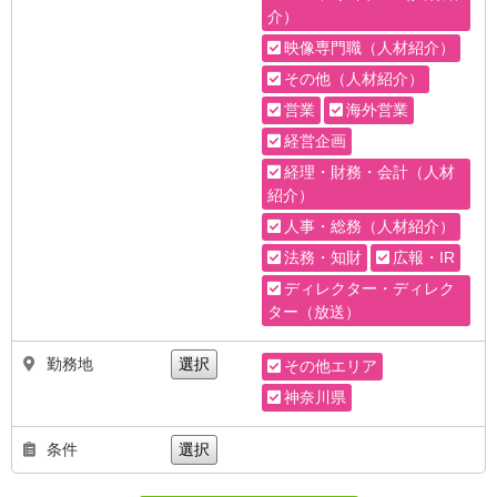
介）
映像専門職（人材紹介）
その他（人材紹介）
営業
海外営業
経営企画
経理・財務・会計（人材
紹介）
人事・総務（人材紹介）
法務・知財
広報・IR
ディレクター・ディレク
ター（放送）
勤務地
選択
その他エリア
神奈川県
条件
選択