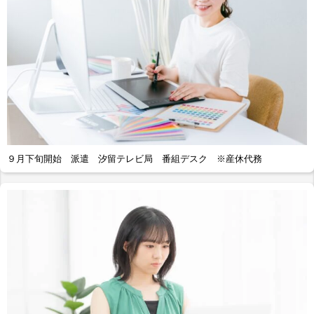
９月下旬開始 派遣 汐留テレビ局 番組デスク ※産休代務