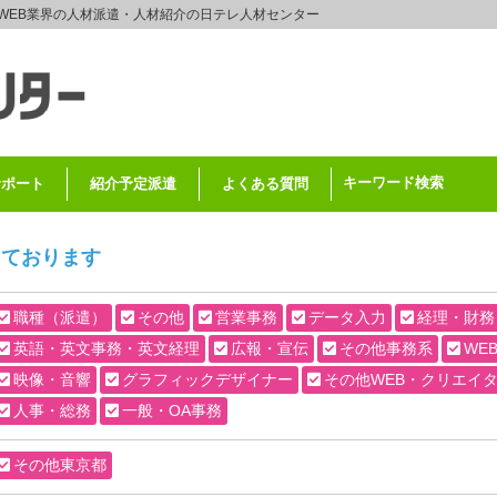
WEB業界の人材派遣・人材紹介の日テレ人材センター
キーワード検索
サポート
紹介予定派遣
よくある質問
しております
職種（派遣）
その他
営業事務
データ入力
経理・財務
英語・英文事務・英文経理
広報・宣伝
その他事務系
WE
映像・音響
グラフィックデザイナー
その他WEB・クリエイ
人事・総務
一般・OA事務
その他東京都