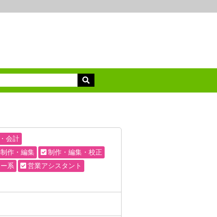
・会計
B制作・編集
制作・編集・校正
ター系
営業アシスタント