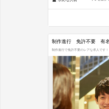
制作進行 免許不要 有
制作進行で免許不要のレアな求人です！