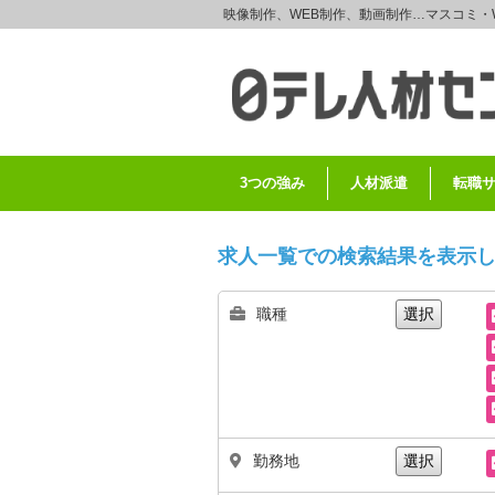
映像制作、WEB制作、動画制作…マスコミ・
3つの強み
人材派遣
転職
求人一覧での検索結果を表示
職種
選択
勤務地
選択