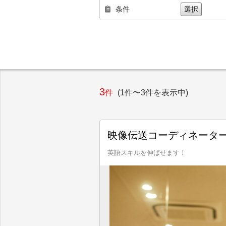
条件
選択
3
件
(1件〜3件を表示中)
映像伝送コーディネータ
英語スキルを伸ばせます！