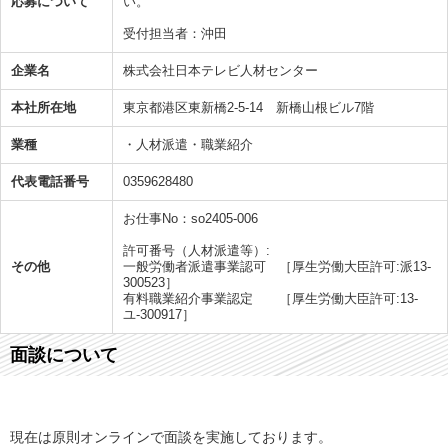
応募について
い。
受付担当者：沖田
企業名
株式会社日本テレビ人材センター
本社所在地
東京都港区東新橋2-5-14 新橋山根ビル7階
業種
・人材派遣・職業紹介
代表電話番号
0359628480
お仕事No：so2405-006
許可番号（人材派遣等）:
その他
一般労働者派遣事業認可 ［厚生労働大臣許可:派13-
300523］
有料職業紹介事業認定 ［厚生労働大臣許可:13-
ユ-300917］
面談について
現在は原則オンラインで面談を実施しております。