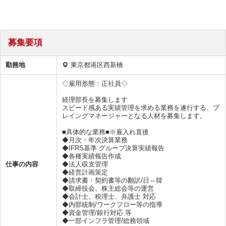
募集要項
勤務地
東京都港区西新橋
◇雇用形態：正社員◇
経理部長を募集します
スピード感ある実績管理を求める業務を遂行する、プ
レイングマネージャーとなる人材を募集します。
■具体的な業務■※雇入れ直後
◆月次・年次決算業務
◆IFRS基準 グループ決算実績報告
◆各種実績報告作成
仕事の内容
◆法人収支管理
◆経営計画策定
◆請求書・契約書等の翻訳/日⇔韓
◆取締役会、株主総会等の運営
◆会計士、税理士、弁護士 対応
◆内部統制/ワークフロー等の指導
◆資金管理/銀行対応 等
◆一部インフラ管理/総務領域