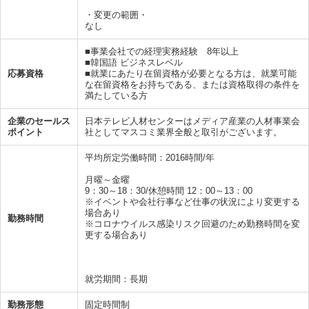
・変更の範囲・
なし
■事業会社での経理実務経験 8年以上
■韓国語 ビジネスレベル
応募資格
■就業にあたり在留資格が必要となる方は、就業可能
な在留資格をお持ちである、または資格取得の条件を
満たしている方
企業のセールス
日本テレビ人材センターはメディア産業の人材事業会
ポイント
社としてマスコミ業界全般と取引がございます。
平均所定労働時間：2016時間/年
月曜～金曜
9：30～18：30/休憩時間 12：00～13：00
※イベントや会社行事など仕事の状況により変更する
場合あり
勤務時間
※コロナウイルス感染リスク回避のため勤務時間を変
更する場合あり
就労期間：長期
勤務形態
固定時間制