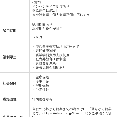
○賞与
インセンティブ制度あり
※原則年1回/1月
※会社業績、個人業績評価に応じて支
試用期間あり
本採用と条件が同じ
試用期間
６か月
・交通費実費支給/月5万円まで
・定期健康診断
・語学学習費用支援制度
福利厚生
・社内外教育研修制度
・退職金制度あり
・慶弔見舞金制度あり
・健康保険
・厚生年金
社会保険
・雇用保険
・労災保険
職場環境
社内喫煙室有
当社の応募から就業までの流れはHP「登録から就業
まで」( https://ntvpc.co.jp/flow.html )をご参照くださ