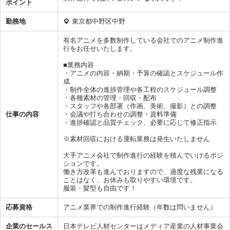
ポイント
勤務地
東京都中野区中野
有名アニメを多数制作している会社でのアニメ制作進
行をお任せいたします。
■業務内容
・アニメの内容・納期・予算の確認とスケジュール作
成
・制作全体の進捗管理や各工程のスケジュール調整
・各種素材の管理・回収・配布
・スタッフや各部署（作画、美術、撮影）との調整
仕事の内容
・会議や打ち合わせの調整・資料準備
・進捗確認と品質チェック、必要に応じて修正指示
※素材回収における運転業務は発生いたしません
大手アニメ会社で制作進行の経験を積んでいけるポジ
ションです。
働き方改革も進んでおりますので、過度な残業になる
ことはなく、お休みも取りやすい環境です。
服装・髪型も自由です！
応募資格
アニメ業界での制作進行経験（年数は問いません）
企業のセールス
日本テレビ人材センターはメディア産業の人材事業会