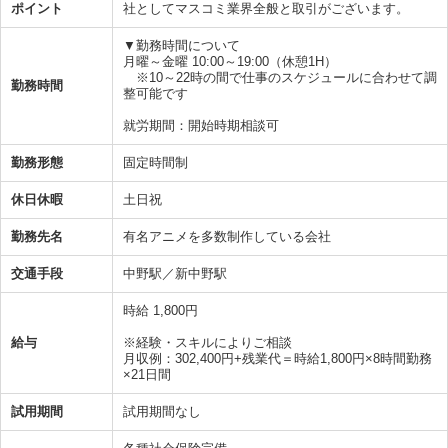
ポイント
社としてマスコミ業界全般と取引がございます。
▼勤務時間について
月曜～金曜 10:00～19:00（休憩1H）
※10～22時の間で仕事のスケジュールに合わせて調
勤務時間
整可能です
就労期間：開始時期相談可
勤務形態
固定時間制
休日休暇
土日祝
勤務先名
有名アニメを多数制作している会社
交通手段
中野駅／新中野駅
時給 1,800円
給与
※経験・スキルによりご相談
月収例：302,400円+残業代＝時給1,800円×8時間勤務
×21日間
試用期間
試用期間なし