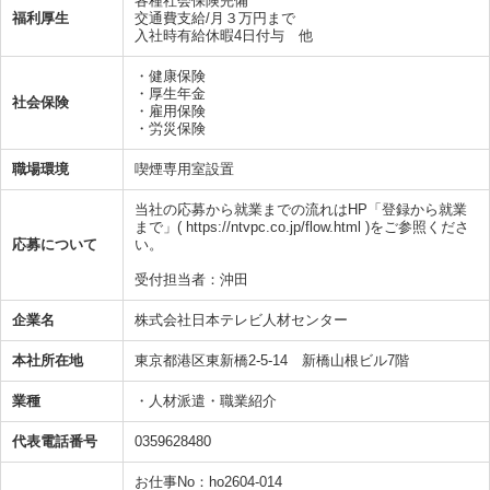
各種社会保険完備
福利厚生
交通費支給/月３万円まで
入社時有給休暇4日付与 他
・健康保険
・厚生年金
社会保険
・雇用保険
・労災保険
職場環境
喫煙専用室設置
当社の応募から就業までの流れはHP「登録から就業
まで」( https://ntvpc.co.jp/flow.html )をご参照くださ
応募について
い。
受付担当者：沖田
企業名
株式会社日本テレビ人材センター
本社所在地
東京都港区東新橋2-5-14 新橋山根ビル7階
業種
・人材派遣・職業紹介
代表電話番号
0359628480
お仕事No：ho2604-014